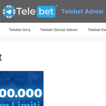
Telebet Adresi
Telebet Giriş
Telebet Güncel Adresi
Telebet Kay
t