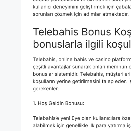
kullanıcı deneyimini geliştirmek için çaba
sorunları çözmek için adımlar atmaktadır.
Telebahis Bonus Koşu
bonuslarla ilgili koşu
Telebahis, online bahis ve casino platformu
çeşitli avantajlar sunarak onları memnun 
bonuslar sistemidir. Telebahis, müşterileri
koşulların yerine getirilmesini talep eder.
gerekenler:
1. Hoş Geldin Bonusu:
Telebahis’e yeni üye olan kullanıcılara ö
alabilmek için genellikle ilk para yatırma i