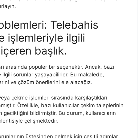
rlayın.
blemleri: Telebahis
işlemleriyle ilgili
içeren başlık.
rı arasında popüler bir seçenektir. Ancak, bazı
 ilgili sorunlar yaşayabilirler. Bu makalede,
rini ve çözüm önerilerini ele alacağız.
veya çekme işlemleri sırasında karşılaştıkları
ıştır. Özellikle, bazı kullanıcılar çekim taleplerinin
ciktiğini bildirmiştir. Bu durum, kullanıcıların
lentisiyle çelişmektedir.
runlarının üstesinden gelmek için çeşitli adımlar