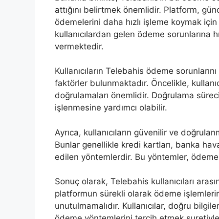
attığını belirtmek önemlidir. Platform, gün
ödemelerini daha hızlı işleme koymak için 
kullanıcılardan gelen ödeme sorunlarına hız
vermektedir.
Kullanıcıların Telebahis ödeme sorunlarını
faktörler bulunmaktadır. Öncelikle, kullanıc
doğrulamaları önemlidir. Doğrulama sürec
işlenmesine yardımcı olabilir.
Ayrıca, kullanıcıların güvenilir ve doğrula
Bunlar genellikle kredi kartları, banka ha
edilen yöntemlerdir. Bu yöntemler, ödemele
Sonuç olarak, Telebahis kullanıcıları ara
platformun sürekli olarak ödeme işlemlerini
unutulmamalıdır. Kullanıcılar, doğru bilgi
ödeme yöntemlerini tercih etmek suretiyle b