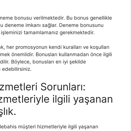
deneme bonusu verilmektedir. Bu bonus genellikle
yunu deneme imkanı sağlar. Deneme bonusunu
a işleminizi tamamlamanız gerekmektedir.
ak, her promosyonun kendi kuralları ve koşulları
etmek önemlidir. Bonusları kullanmadan önce ilgili
lir. Böylece, bonusları en iyi şekilde
edebilirsiniz.
zmetleri Sorunları:
metleriyle ilgili yaşanan
lık.
ebahis müşteri hizmetleriyle ilgili yaşanan