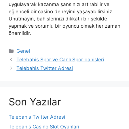
uygulayarak kazanma şansınızı artırabilir ve
eğlenceli bir casino deneyimi yaşayabilirsiniz.
Unutmayın, bahislerinizi dikkatli bir şekilde
yapmak ve sorumlu bir oyuncu olmak her zaman
önemlidir.
Kategoriler
Genel
Telebahis Spor ve Canlı Spor bahisleri
Telebahis Twitter Adresi
Son Yazılar
Telebahis Twitter Adresi
Telebahis Casino Slot Oyunları