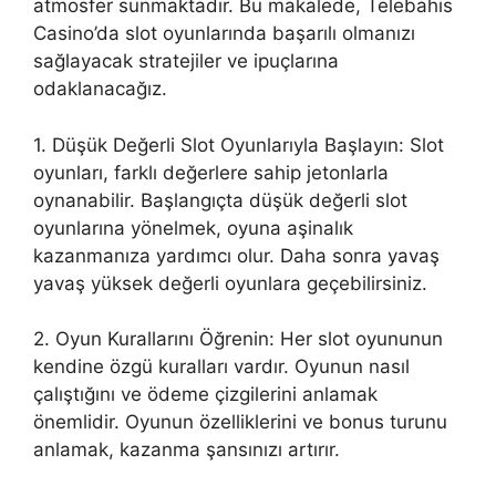
atmosfer sunmaktadır. Bu makalede, Telebahis
Casino’da slot oyunlarında başarılı olmanızı
sağlayacak stratejiler ve ipuçlarına
odaklanacağız.
1. Düşük Değerli Slot Oyunlarıyla Başlayın: Slot
oyunları, farklı değerlere sahip jetonlarla
oynanabilir. Başlangıçta düşük değerli slot
oyunlarına yönelmek, oyuna aşinalık
kazanmanıza yardımcı olur. Daha sonra yavaş
yavaş yüksek değerli oyunlara geçebilirsiniz.
2. Oyun Kurallarını Öğrenin: Her slot oyununun
kendine özgü kuralları vardır. Oyunun nasıl
çalıştığını ve ödeme çizgilerini anlamak
önemlidir. Oyunun özelliklerini ve bonus turunu
anlamak, kazanma şansınızı artırır.