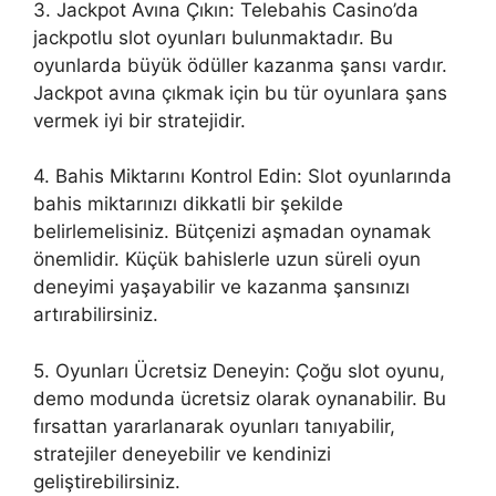
3. Jackpot Avına Çıkın: Telebahis Casino’da
jackpotlu slot oyunları bulunmaktadır. Bu
oyunlarda büyük ödüller kazanma şansı vardır.
Jackpot avına çıkmak için bu tür oyunlara şans
vermek iyi bir stratejidir.
4. Bahis Miktarını Kontrol Edin: Slot oyunlarında
bahis miktarınızı dikkatli bir şekilde
belirlemelisiniz. Bütçenizi aşmadan oynamak
önemlidir. Küçük bahislerle uzun süreli oyun
deneyimi yaşayabilir ve kazanma şansınızı
artırabilirsiniz.
5. Oyunları Ücretsiz Deneyin: Çoğu slot oyunu,
demo modunda ücretsiz olarak oynanabilir. Bu
fırsattan yararlanarak oyunları tanıyabilir,
stratejiler deneyebilir ve kendinizi
geliştirebilirsiniz.