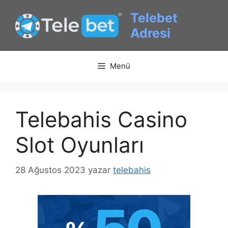
İçeriğe
Telebet
atla
Adresi
Menü
Telebahis Casino
Slot Oyunları
28 Ağustos 2023
yazar
telebahis