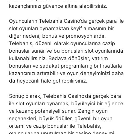
kazançlarınızı güvence altına alabilirsiniz.
Oyuncuların Telebahis Casino’da gerçek para ile
slot oyunları oynamaktan keyif almasının bir
diğer nedeni, bonus ve promosyonlardır.
Telebahis, düzenli olarak oyuncularına cazip
bonuslar sunar ve bu bonusları slot oyunlarında
kullanabilirsiniz. Bedava dönüşler, yatırım
bonusları ve sadakat programları gibi fırsatlarla
kazancınızı artırabilir ve oyun deneyiminizi daha
da heyecanlı hale getirebilirsiniz.
Sonuç olarak, Telebahis Casino’da gerçek para
ile slot oyunları oynamak, büyüleyici bir eğlence
ve kazanç potansiyeli sunar. Zengin oyun
seçenekleri, büyük ödüller, güvenli bir oyun
ortamı ve cazip bonuslar ile Telebahis,
oyuncularına unutulmaz bir casino deneyimi