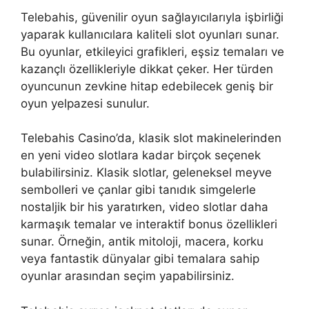
Telebahis, güvenilir oyun sağlayıcılarıyla işbirliği
yaparak kullanıcılara kaliteli slot oyunları sunar.
Bu oyunlar, etkileyici grafikleri, eşsiz temaları ve
kazançlı özellikleriyle dikkat çeker. Her türden
oyuncunun zevkine hitap edebilecek geniş bir
oyun yelpazesi sunulur.
Telebahis Casino’da, klasik slot makinelerinden
en yeni video slotlara kadar birçok seçenek
bulabilirsiniz. Klasik slotlar, geleneksel meyve
sembolleri ve çanlar gibi tanıdık simgelerle
nostaljik bir his yaratırken, video slotlar daha
karmaşık temalar ve interaktif bonus özellikleri
sunar. Örneğin, antik mitoloji, macera, korku
veya fantastik dünyalar gibi temalara sahip
oyunlar arasından seçim yapabilirsiniz.