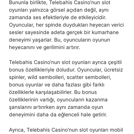
Bununla birlikte, Telebahis Casino’nun slot
oyunları yalnızca görsel açıdan değil, aynı
zamanda ses efektleriyle de etkileyicidir.
Oyuncular, her spinde duydukları heyecan verici
sesler sayesinde adeta gerçek bir kumarhane
deneyimi yaşarlar. Bu, oyuncuların oyunun
heyecanını ve gerilimini artırır.
Telebahis Casino’nun slot oyunları ayrıca çeşitli
bonus özellikleriyle doludur. Oyuncular, ücretsiz
spinler, wild sembolleri, scatter sembolleri,
bonus oyunlar ve daha fazlası gibi farklı
özelliklerle karşılaşabilirler. Bu bonus
özelliklerinin varlığı, oyuncuların kazanma
şanslarını artırırken aynı zamanda oyun
deneyimini daha da eğlenceli hale getirir.
Ayrıca, Telebahis Casino’nun slot oyunları mobil