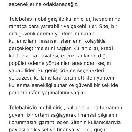
seçeneklerine odaklanacağız.
Telebahis mobil giriş ile kullanıcılar, hesaplarına
rahatça para yatırabilir ve çekebilirler. Site, bir
dizi güvenli ödeme yöntemi sunarak
kullanıcıların finansal işlemlerini kolaylıkla
gerçekleştirmelerini sağlar. Kullanıcılar, kredi
kartı, banka havalesi, e-cüzdanlar ve diğer
popüler ödeme yöntemleri arasından seçim
yapabilirler. Bu geniş ödeme seçenekleri
yelpazesi, kullanıcılara tercih ettikleri yöntemi
kullanma esnekliği sunar ve güvenli bir şekilde
para transferi yapmalarını sağlar.
Telebahis’in mobil girişi, kullanıcılarına tamamen
güvenli bir ortam sağlayarak finansal bilgilerin
korunmasını garanti eder. Sitenin kullanıcılarıyla
paylaşılan kişisel ve finansal veriler, güçlü