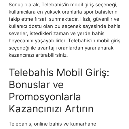
Sonuç olarak, Telebahis’in mobil giriş seçeneği,
kullanıcılara en yüksek oranlarla spor bahislerini
takip etme fırsatı sunmaktadır. Hızlı, güvenilir ve
kullanıcı dostu olan bu seçenek sayesinde bahis
severler, istedikleri zaman ve yerde bahis
heyecanını yaşayabilirler. Telebahis’in mobil giriş
seçeneği ile avantajlı oranlardan yararlanarak
kazancınızı artırabilirsiniz.
Telebahis Mobil Giriş:
Bonuslar ve
Promosyonlarla
Kazancınızı Artırın
Telebahis, online bahis ve kumarhane