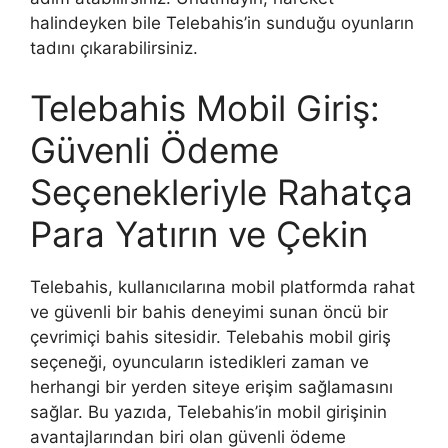
halindeyken bile Telebahis’in sunduğu oyunların
tadını çıkarabilirsiniz.
Telebahis Mobil Giriş:
Güvenli Ödeme
Seçenekleriyle Rahatça
Para Yatırın ve Çekin
Telebahis, kullanıcılarına mobil platformda rahat
ve güvenli bir bahis deneyimi sunan öncü bir
çevrimiçi bahis sitesidir. Telebahis mobil giriş
seçeneği, oyuncuların istedikleri zaman ve
herhangi bir yerden siteye erişim sağlamasını
sağlar. Bu yazıda, Telebahis’in mobil girişinin
avantajlarından biri olan güvenli ödeme