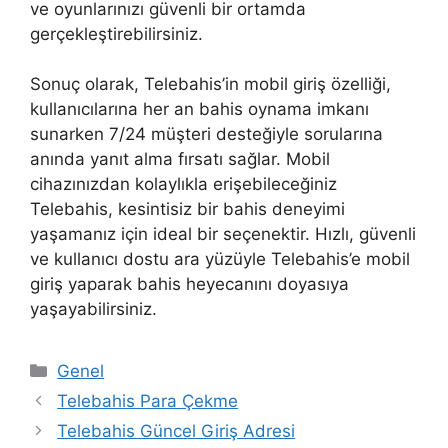
ve oyunlarınızı güvenli bir ortamda
gerçekleştirebilirsiniz.
Sonuç olarak, Telebahis’in mobil giriş özelliği,
kullanıcılarına her an bahis oynama imkanı
sunarken 7/24 müşteri desteğiyle sorularına
anında yanıt alma fırsatı sağlar. Mobil
cihazınızdan kolaylıkla erişebileceğiniz
Telebahis, kesintisiz bir bahis deneyimi
yaşamanız için ideal bir seçenektir. Hızlı, güvenli
ve kullanıcı dostu ara yüzüyle Telebahis’e mobil
giriş yaparak bahis heyecanını doyasıya
yaşayabilirsiniz.
Kategoriler
Genel
Telebahis Para Çekme
Telebahis Güncel Giriş Adresi