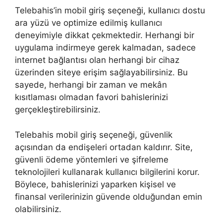
Telebahis’in mobil giriş seçeneği, kullanıcı dostu
ara yüzü ve optimize edilmiş kullanıcı
deneyimiyle dikkat çekmektedir. Herhangi bir
uygulama indirmeye gerek kalmadan, sadece
internet bağlantısı olan herhangi bir cihaz
üzerinden siteye erişim sağlayabilirsiniz. Bu
sayede, herhangi bir zaman ve mekân
kısıtlaması olmadan favori bahislerinizi
gerçekleştirebilirsiniz.
Telebahis mobil giriş seçeneği, güvenlik
açısından da endişeleri ortadan kaldırır. Site,
güvenli ödeme yöntemleri ve şifreleme
teknolojileri kullanarak kullanıcı bilgilerini korur.
Böylece, bahislerinizi yaparken kişisel ve
finansal verilerinizin güvende olduğundan emin
olabilirsiniz.