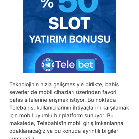
Teknolojinin hızla gelişmesiyle birlikte, bahis
severler de mobil cihazları üzerinden favori
bahis sitelerine erişmek istiyor. Bu noktada
Telebahis, kullanıcılarının ihtiyaçlarını karşılamak
için mobil uyumlu bir platform sunuyor. Bu
makalede, Telebahis’in mobil giriş imkanlarına
odaklanacağız ve bu konuda ayrıntılı bilgiler
sunacağız.