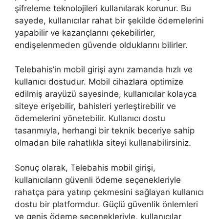
şifreleme teknolojileri kullanılarak korunur. Bu
sayede, kullanıcılar rahat bir şekilde ödemelerini
yapabilir ve kazançlarını çekebilirler,
endişelenmeden güvende olduklarını bilirler.
Telebahis’in mobil girişi aynı zamanda hızlı ve
kullanıcı dostudur. Mobil cihazlara optimize
edilmiş arayüzü sayesinde, kullanıcılar kolayca
siteye erişebilir, bahisleri yerleştirebilir ve
ödemelerini yönetebilir. Kullanıcı dostu
tasarımıyla, herhangi bir teknik beceriye sahip
olmadan bile rahatlıkla siteyi kullanabilirsiniz.
Sonuç olarak, Telebahis mobil girişi,
kullanıcıların güvenli ödeme seçenekleriyle
rahatça para yatırıp çekmesini sağlayan kullanıcı
dostu bir platformdur. Güçlü güvenlik önlemleri
ve geniş ödeme seçenekleriyle, kullanıcılar